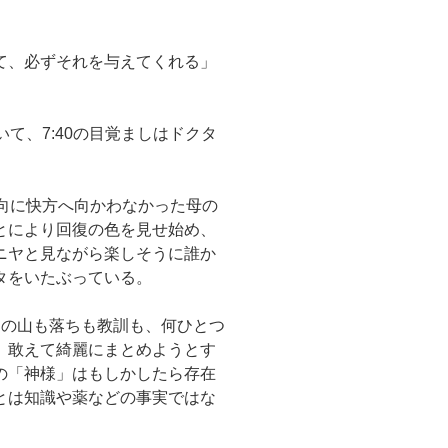
て、必ずそれを与えてくれる」
て、7:40の目覚ましはドクタ
向に快方へ向かわなかった母の
とにより回復の色を見せ始め、
ヤニヤと見ながら楽しそうに誰か
タをいたぶっている。
ての山も落ちも教訓も、何ひとつ
、敢えて綺麗にまとめようとす
の「神様」はもしかしたら存在
とは知識や薬などの事実ではな