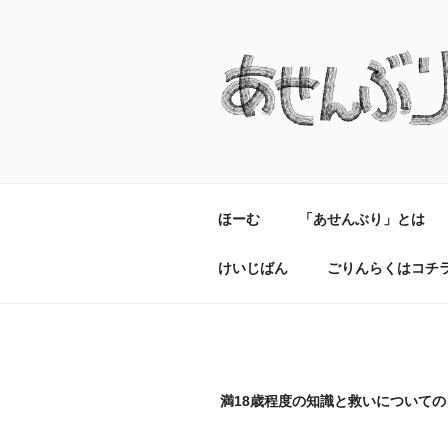
コ
ン
テ
ン
ツ
へ
ス
キ
ッ
ほーむ
「あせんぶり」とは
プ
けいじばん
ごりんらくはコチ
満18歳程度の知識と救いについて