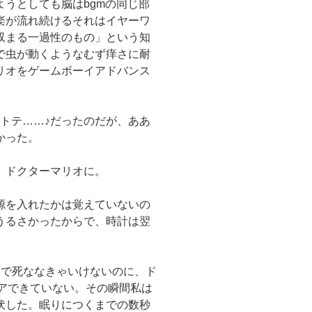
うとしても脳はbgmの同じ部
楽が流れ続けるそれはイヤーワ
収まる一過性のもの」という知
で虫が動くようなむず痒さに耐
リオをゲームボーイアドバンス
トテ……♪だったのだが、ああ
かった。
、ドクターマリオに。
源を入れたかは覚えていないの
うるさかったからで、時計は翌
とで死ななきゃいけないのに、ド
リアできていない。その瞬間私は
伏した。眠りにつくまでの数秒