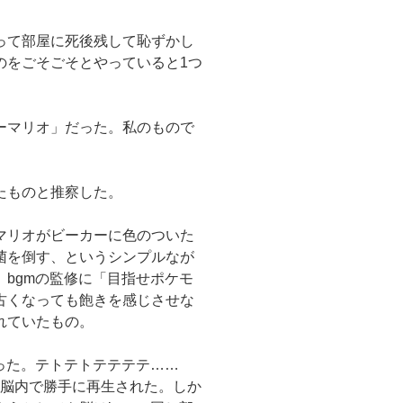
って部屋に死後残して恥ずかし
のをごそごそとやっていると1つ
ーマリオ」だった。私のもので
たものと推察した。
マリオがビーカーに色のついた
菌を倒す、というシンプルなが
bgmの監修に「目指せポケモ
古くなっても飽きを感じさせな
れていたもの。
った。テトテトテテテテ……
が脳内で勝手に再生された。しか