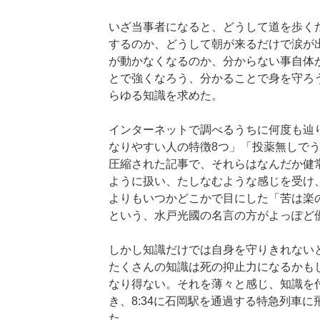
いざ当事者になると、どうして道を歩く
するのか、どうして朝が来るだけで涙が
が動かなくなるのか、分からない事自体
とで強くなろう、分かることで身を守ろ
らゆる知識を求めた。
インターネットで調べるうちに何度も辿
なりやすい人の特徴8つ」「投薬無しで
圧縮された記事で、それらはなんだか健
ように扱い、たしなむような感じを受け
よりもいつかどこかで目にした「苦は楽
という、水戸光國の名言の方がよっぽど
しかし知識だけでは自身を守りきれない
たくさんの知識は死の抑止力になるかも
なり得ない。それを薄々と感じ、知識を
き、8:34に石岡駅を通過する特急列車
た。