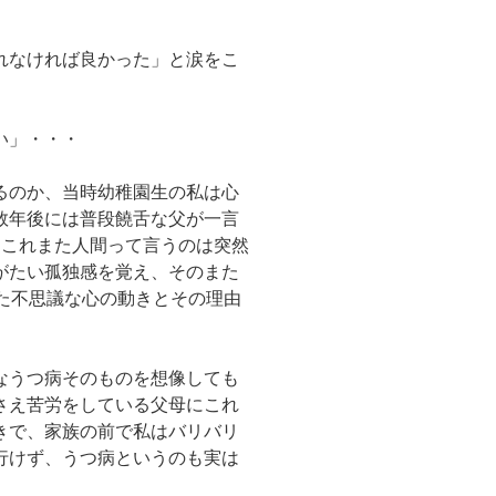
れなければ良かった」と涙をこ
い」・・・
るのか、当時幼稚園生の私は心
数年後には普段饒舌な父が一言
はこれまた人間って言うのは突然
がたい孤独感を覚え、そのまた
た不思議な心の動きとその理由
なうつ病そのものを想像しても
さえ苦労をしている父母にこれ
きで、家族の前で私はバリバリ
行けず、うつ病というのも実は