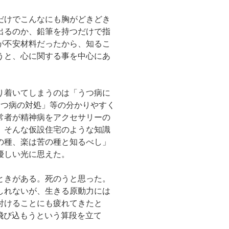
だけでこんなにも胸がどきどき
出るのか、鉛筆を持つだけで指
が不安材料だったから、知るこ
うと、心に関する事を中心にあ
り着いてしまうのは「うつ病に
うつ病の対処」等の分かりやすく
常者が精神病をアクセサリーの
、そんな仮設住宅のような知識
の種、楽は苦の種と知るべし」
優しい光に思えた。
ときがある。死のうと思った。
しれないが、生きる原動力には
付けることにも疲れてきたと
に飛び込もうという算段を立て