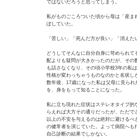
ではないだろうと思ってしまう。
私がものごころついた頃から母は「産ま
ぼしていた。
「苦しい」「死んだ方が良い」「消えた
どうしてそんなに自分自身に苛められて
配よりも疑問が大きかったのだが、その
も話さなくなり、その頃小学校3年の私
性格が変わっちゃうものなのかと名状し
数年後、17歳になった私は父母に見られ
を、身をもって知ることになった。
私に立ち現れた症状はステレオタイプ的
らえれば大方その通りだったが、ただで
以上の不安を与えるのは絶対に避けるべ
の健常者を演じていた。よって病院へも
自己診断の結果でしかない。