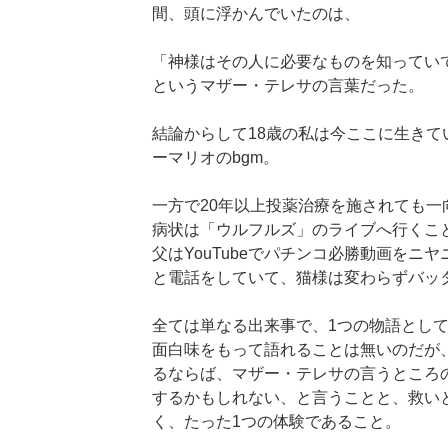
間、頭に浮かんでいたのは、
「神様はその人に必要なものを知ってい
というマザー・テレサの言葉だった。
結論からして18歳の私は今ここに生きてい
ーマリオのbgm。
一方で20年以上投薬治療を施されても一
病状は「ウルフルズ」のライブへ行くこ
父はYouTubeでパチンコ必勝動画をニ
と電話をしていて、猫様は変わらずバッ
全ては単なる出来事で、1つの物語とし
面白味をもって語れることは無いのだが
るならば、マザー・テレサの言うところ
するかもしれない、と言うことと、救い
く、たった1つの体験であること。