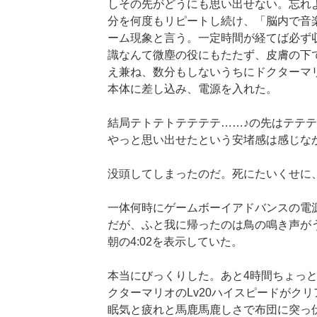
しその先がどうにも思い出せない。忘れよ
分を何度もリピートし続け、「脳内で音
ーム現象と言う。一定時間が経てば必ず
識なんて微塵の役にもたたず、皮膚の下
え兼ね、数分もしないうちにドクターマ
本体に差し込み、電源を入れた。
結局テトテトテテテテ……♪の先はテテテ
やっと思い出せたという安堵感は感じな
没頭してしまったのだ。死にたいくせに
一体何時にゲームボーイアドバンスの電
だが、ふと我に帰ったのは鳥の鳴き声が
朝の4:02を表示していた。
本当にびっくりした。あと4時間ちょっ
クターマリオのLv20ハイスピードがク
眠気と疲れと馬鹿馬鹿しさで布団に突っ