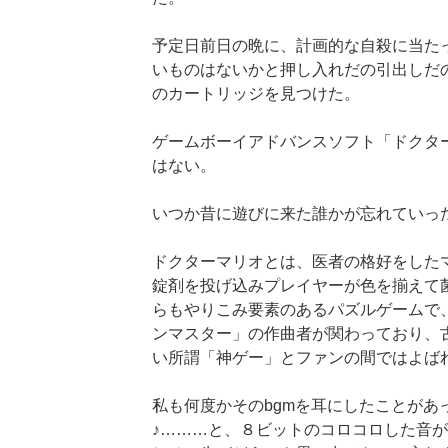
予定日前日の晩に、計画的な自殺に当た
いものはないかと押し入れだの引出しだ
のカートリッジを見つけた。
ゲームボーイアドバンスソフト「ドクタ
はない。
いつか昔に遊びに来た誰かが忘れていっ
ドクターマリオとは、医者の格好をした
錠剤を投げ込みプレイヤーが色を揃えて
らもやりこみ要素のあるパズルゲームで、
ンマスター」の作曲者が関わっており、
い所謂「神ゲー」とファンの間ではよば
私も何度かそのbgmを耳にしたことがあ
♪………と、８ビットのコロコロした音