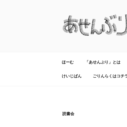
コ
ン
テ
ン
ツ
へ
ス
キ
ッ
ほーむ
「あせんぶり」とは
プ
けいじばん
ごりんらくはコチ
読書会